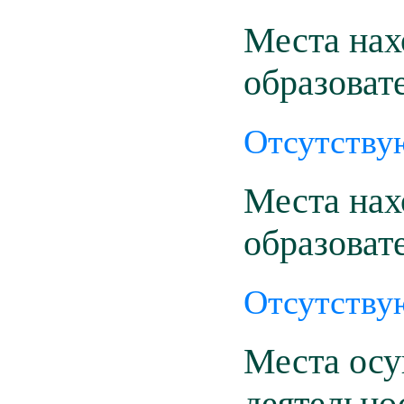
Места нах
образоват
Отсутству
Места нах
образоват
Отсутству
Места осу
деятельно