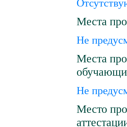
Отсутству
Места про
Не предус
Места про
обучающи
Не предус
Место про
аттестаци