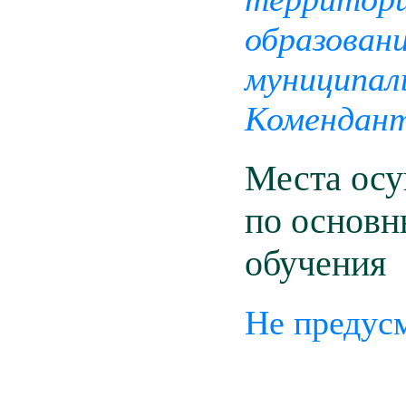
образовани
муниципал
Комендантс
Места осу
по основн
обучения
Не предус