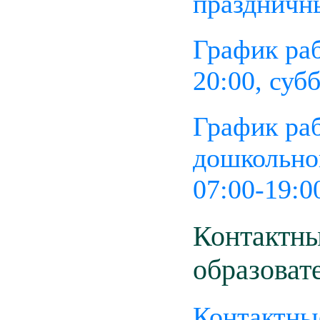
праздничн
График раб
20:00, субб
График ра
дошкольног
07:00-19:0
Контактны
образоват
Контактны