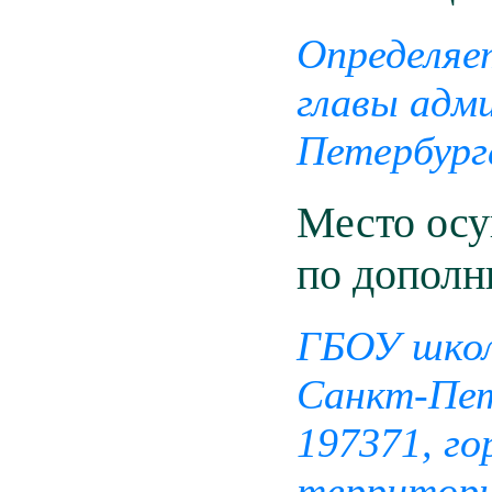
Определяе
главы адм
Петербург
Место осу
по дополн
ГБОУ школ
Санкт-Пет
197371, г
территори