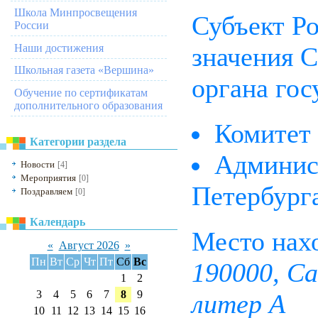
Школа Минпросвещения
Субъект Р
России
Наши достижения
значения С
Школьная газета «Вершина»
органа гос
Обучение по сертификатам
дополнительного образования
Комитет
Категории раздела
Админис
Новости
[4]
Мероприятия
[0]
Петербург
Поздравляем
[0]
Календарь
Место нах
«
Август 2026
»
Пн
Вт
Ср
Чт
Пт
Сб
Вс
190000, Са
1
2
3
4
5
6
7
8
9
литер А
10
11
12
13
14
15
16