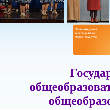
Госуда
общеобразова
общеобраз