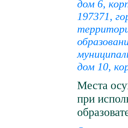
дом 6, кор
197371, г
территори
образовани
муниципаль
дом 10, ко
Места осу
при испол
образоват