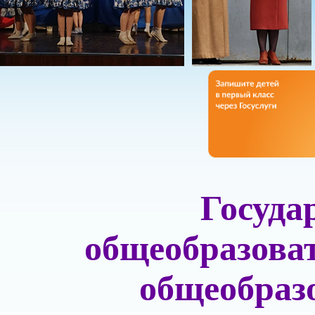
Госуда
общеобразова
общеобраз