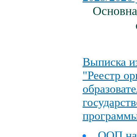
Основна
Выписка и
"Реестр о
образоват
государст
программ
ООП нач