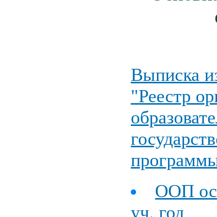
Выписка и
"Реестр о
образоват
государст
программ
ООП осн
уч. год