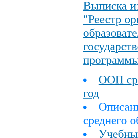
Выписка и
"Реестр о
образоват
государст
программ
ООП сре
год
Описан
среднего о
Учебны