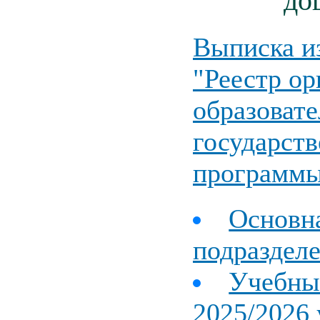
до
Выписка и
"Реестр о
образоват
государст
программ
Основна
подраздел
Учебны
2025/2026 