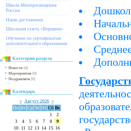
Школа Минпросвещения
Дошкол
России
Наши достижения
Начальн
Школьная газета «Вершина»
Основно
Обучение по сертификатам
дополнительного образования
Среднее
Категории раздела
Дополни
Новости
[4]
Мероприятия
[0]
Государст
Поздравляем
[0]
деятельно
Календарь
«
Август 2026
»
образоват
Пн
Вт
Ср
Чт
Пт
Сб
Вс
1
2
государст
3
4
5
6
7
8
9
10
11
12
13
14
15
16