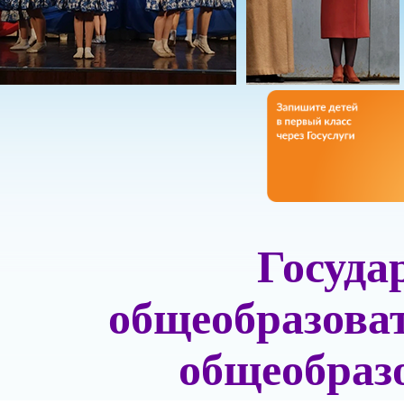
Госуда
общеобразова
общеобраз