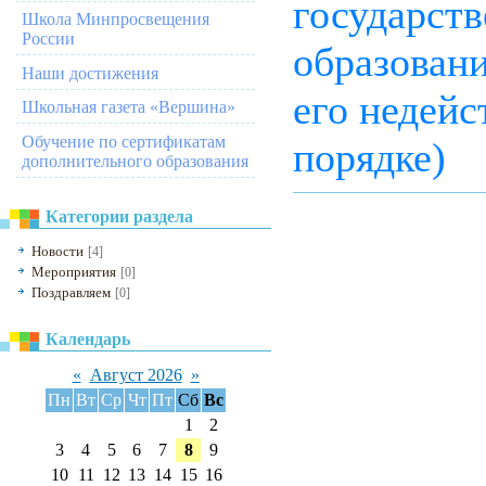
государств
Школа Минпросвещения
России
образовани
Наши достижения
его недей
Школьная газета «Вершина»
Обучение по сертификатам
порядке)
дополнительного образования
Категории раздела
Новости
[4]
Мероприятия
[0]
Поздравляем
[0]
Календарь
«
Август 2026
»
Пн
Вт
Ср
Чт
Пт
Сб
Вс
1
2
3
4
5
6
7
8
9
10
11
12
13
14
15
16