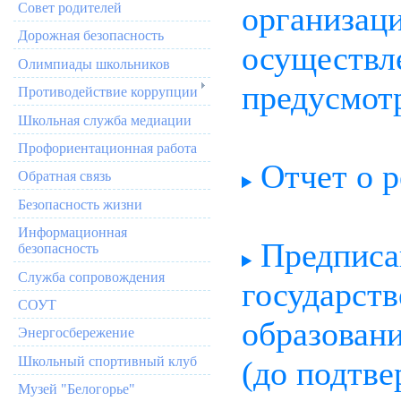
Совет родителей
организац
Дорожная безопасность
осуществле
Олимпиады школьников
предусмотр
Противодействие коррупции
Школьная служба медиации
Профориентационная работа
Отчет о 
Обратная связь
Безопасность жизни
Информационная
Предписа
безопасность
Служба сопровождения
государств
СОУТ
образовани
Энергосбережение
Школьный спортивный клуб
(до подтв
Музей "Белогорье"